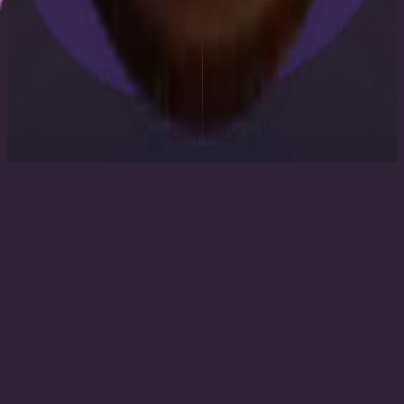
💖
Tarot del Amor
Comenzar
O selecciona Preguntas Frecuentes:
💭
Sentimientos
💍
Alma Gemela
🔗
Relación
¿Qué está él o ella realmente pensando sobre mí?